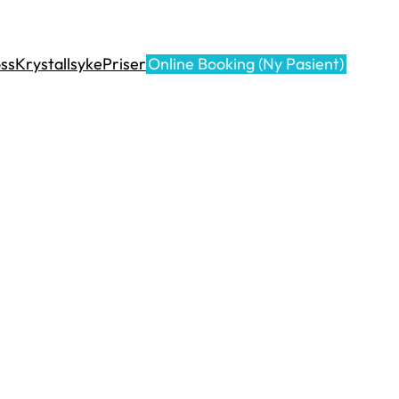
oss
Krystallsyke
Priser
Online Booking (Ny Pasient)