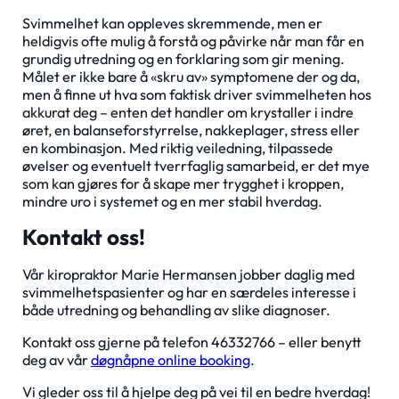
Svimmelhet kan oppleves skremmende, men er
heldigvis ofte mulig å forstå og påvirke når man får en
grundig utredning og en forklaring som gir mening.
Målet er ikke bare å «skru av» symptomene der og da,
men å finne ut hva som faktisk driver svimmelheten hos
akkurat deg – enten det handler om krystaller i indre
øret, en balanseforstyrrelse, nakkeplager, stress eller
en kombinasjon. Med riktig veiledning, tilpassede
øvelser og eventuelt tverrfaglig samarbeid, er det mye
som kan gjøres for å skape mer trygghet i kroppen,
mindre uro i systemet og en mer stabil hverdag.
Kontakt oss!
Vår kiropraktor Marie Hermansen jobber daglig med
svimmelhetspasienter og har en særdeles interesse i
både utredning og behandling av slike diagnoser.
Kontakt oss gjerne på telefon 46332766 – eller benytt
deg av vår
døgnåpne online booking
.
Vi gleder oss til å hjelpe deg på vei til en bedre hverdag!