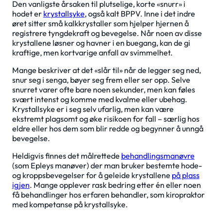
Den vanligste årsaken til plutselige, korte «snurr» i
hodet er
krystallsyke
, også kalt BPPV. Inne i det indre
øret sitter små kalkkrystaller som hjelper hjernen å
registrere tyngdekraft og bevegelse. Når noen av disse
krystallene løsner og havner i en buegang, kan de gi
kraftige, men kortvarige anfall av svimmelhet.
Mange beskriver at det «slår til» når de legger seg ned,
snur seg i senga, bøyer seg frem eller ser opp. Selve
snurret varer ofte bare noen sekunder, men kan føles
svært intenst og komme med kvalme eller ubehag.
Krystallsyke er i seg selv ufarlig, men kan være
ekstremt plagsomt og øke risikoen for fall – særlig hos
eldre eller hos dem som blir redde og begynner å unngå
bevegelse.
Heldigvis finnes det målrettede
behandlingsmanøvre
(som Epleys manøver) der man bruker bestemte hode-
og kroppsbevegelser for å geleide krystallene
på plass
igjen
. Mange opplever rask bedring etter én eller noen
få behandlinger hos erfaren behandler, som kiropraktor
med kompetanse på krystallsyke.