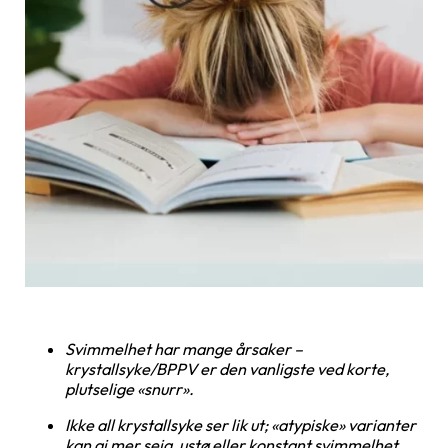
Svimmelhet har mange årsaker –
krystallsyke/BPPV er den vanligste ved korte,
plutselige «snurr».
Ikke all krystallsyke ser lik ut; «atypiske» varianter
kan gi mer seig, ustø eller konstant svimmelhet.