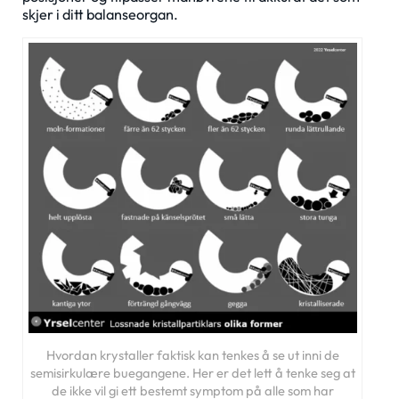
skjer i ditt balanseorgan.
Hvordan krystaller faktisk kan tenkes å se ut inni de
semisirkulære buegangene. Her er det lett å tenke seg at
de ikke vil gi ett bestemt symptom på alle som har