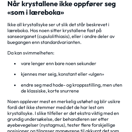
Når krystallene ikke oppfører seg
«som i læreboka»
Ikke all krystallsyke ser ut slik det står beskrevet i
læreboka. Hos noen sitter krystallene fast på
sanseorganet (cupulolithiasis), eller i andre deler av
buegangen enn standardvarianten.
Da kan svimmelheten:
vare lenger enn bare noen sekunder
kjennes mer seig, konstant eller «ulgen»
endre seg med hode- og kropps­stilling, men uten
de klassiske, korte snurrene
Noen opplever mest en merkelig ustøhet og blir usikre
fordi det ikke stemmer med det de har lest om
krystallsyke. I slike tilfeller er det ekstra viktig med en
grundig undersøkelse, der behandleren ser etter
øyebevegelser (nystagmus), tester flere forskjellige
posisjoner og tilpasser manøvrene til akkurat det som