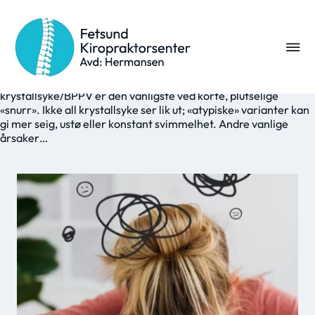
Svimmelhet – de aller vanligste
årsakene
En enkel guide til de vanligste årsakene til svimmelhet - og når
du bør få det sjekket. Svimmelhet har mange årsaker –
krystallsyke/BPPV er den vanligste ved korte, plutselige
«snurr». Ikke all krystallsyke ser lik ut; «atypiske» varianter kan
gi mer seig, ustø eller konstant svimmelhet. Andre vanlige
årsaker…